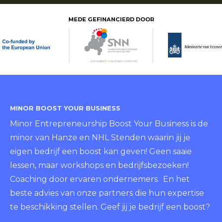
MEDE GEFINANCIERD DOOR
MINOR BOOST YOUR BUSINESS
Minor Entrepreneurship Boost Your Business is de
minor van Hanze en NHL Stenden waarin jij je
eigen bedrijf een boost kan geven! Geen saaie
lessen, maar workshops en bedrijfsbezoeken!
Coaching door ervaren ondernemers. En het
beste advies van onze partners die hun expertise
te beschikking stellen. Geef jij je bedrijf een boost?