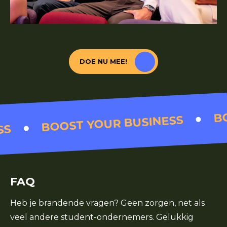
DOE NU MEE!
B
BOOST YOUR BUSINESS
SS
FAQ
Heb je brandende vragen? Geen zorgen, net als
veel andere student-ondernemers. Gelukkig