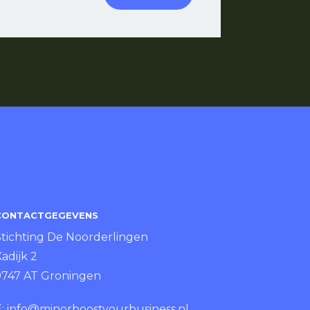
CONTACTGEGEVENS
Stichting De Noorderlingen
adijk 2
9747 AT Groningen
E:
info@minorboostyourbusiness.nl