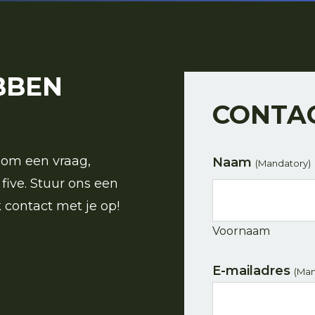
BBEN
CONTA
om een ​​vraag,
Naam
(Mandatory)
five. Stuur ons een
 contact met je op!
Voornaam
E-mailadres
(Man