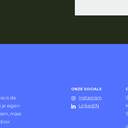
ONZE SOCIALS
s is de
Instagram
 je eigen
LinkedIN
K
ssen, maar
 door