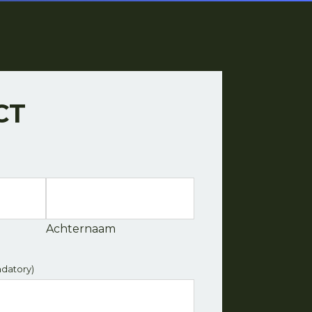
CT
Achternaam
datory)