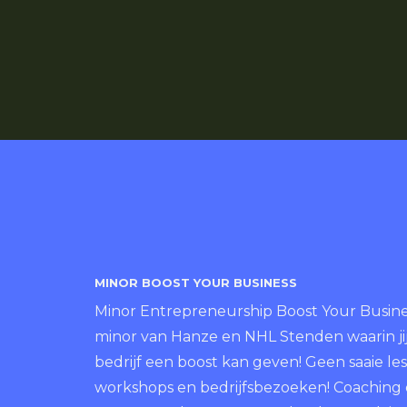
MINOR BOOST YOUR BUSINESS
Minor Entrepreneurship Boost Your Busines
minor van Hanze en NHL Stenden waarin jij
bedrijf een boost kan geven! Geen saaie le
workshops en bedrijfsbezoeken! Coaching