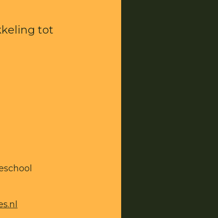
keling tot
eschool
s.nl