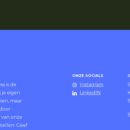
ONZE SOCIALS
s is de
Instagram
 je eigen
LinkedIN
K
ssen, maar
 door
 van onze
tellen. Geef