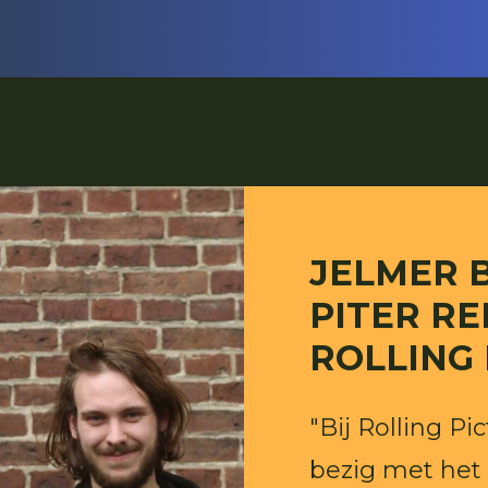
JELMER 
PITER RE
ROLLING
"Bij Rolling Pic
bezig met het