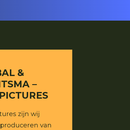
BAL &
ITSMA –
 PICTURES
tures zijn wij
 produceren van