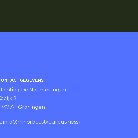
CONTACTGEGEVENS
Stichting De Noorderlingen
adijk 2
9747 AT Groningen
E:
info@minorboostyourbusiness.nl