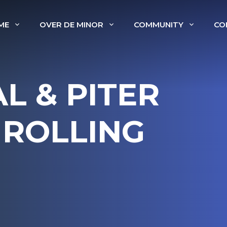
ME
OVER DE MINOR
COMMUNITY
CO
L & PITER
 ROLLING