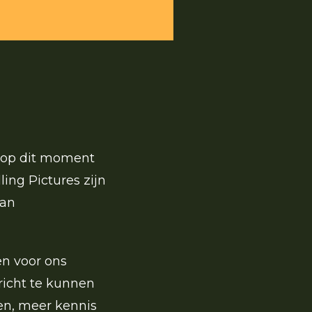
n op dit moment
olling Pictures zijn
van
en voor ons
icht
te
kunnen
en, meer kennis