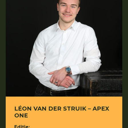
LÉON VAN DER STRUIK – APEX
ONE
Editie: