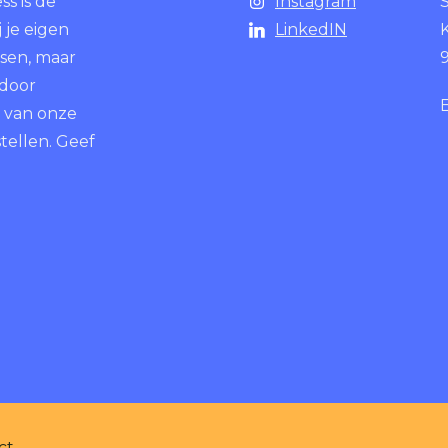
s is de
Instagram
 je eigen
LinkedIN
K
ssen, maar
 door
 van onze
tellen. Geef
ct