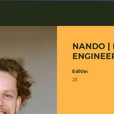
NANDO |
ENGINEE
Editie:
25