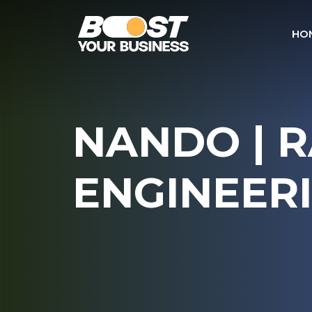
HO
NANDO | 
ENGINEER