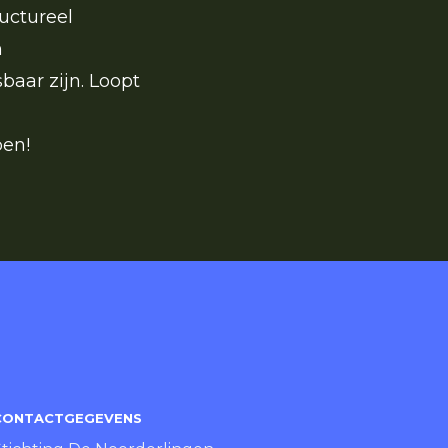
uctureel
n
aar zijn. Loopt
pen!
CONTACTGEGEVENS