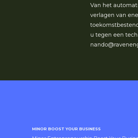
Van het automati
verlagen van ene
toekomstbestendi
u tegen een tech
nando@ravenengi
MINOR BOOST YOUR BUSINESS