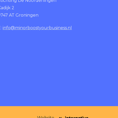
Stichting De Noorderlingen
adijk 2
9747 AT Groningen
E:
info@minorboostyourbusiness.nl
Website