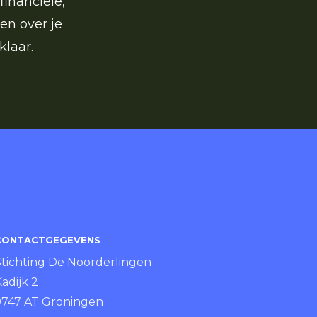
financiële,
en over je
klaar.
CONTACTGEGEVENS
Stichting De Noorderlingen
adijk 2
9747 AT Groningen