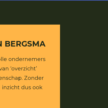
N BERGSMA
olle ondernemers
van ‘overzicht’
genschap. Zonder
 inzicht dus ook