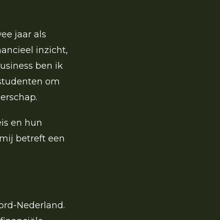
ee jaar als
ancieel inzicht,
Business ben ik
 studenten om
erschap.
eis en hun
mij betreft een
oord-Nederland.