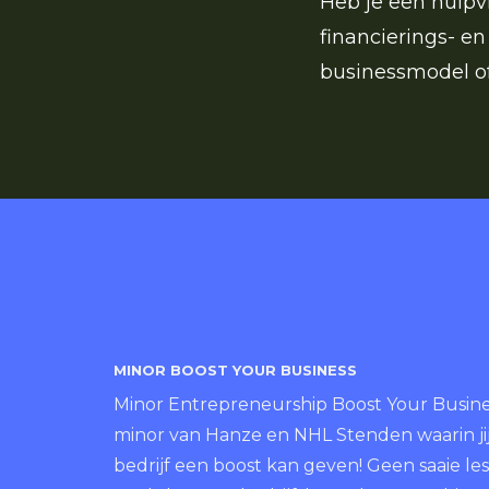
Heb je een hulpvr
financierings- e
businessmodel of
MINOR BOOST YOUR BUSINESS
Minor Entrepreneurship Boost Your Busines
minor van Hanze en NHL Stenden waarin jij
bedrijf een boost kan geven! Geen saaie le