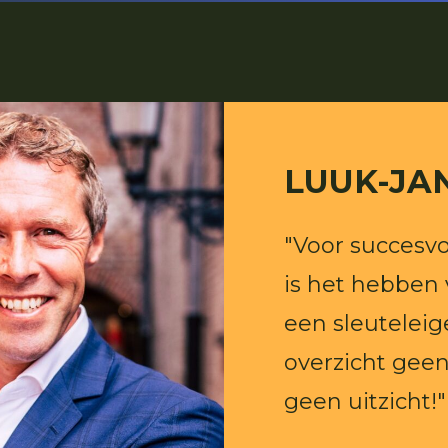
LUUK-JA
"Voor succesv
is het hebben 
een sleutelei
overzicht geen
geen uitzicht!"