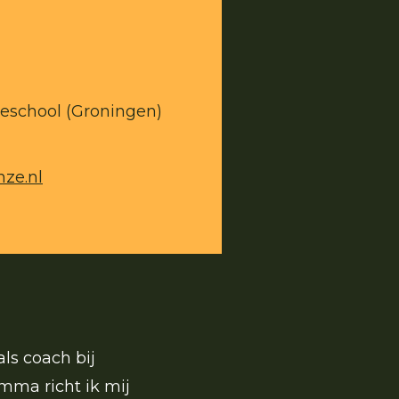
school (Groningen)
nze.nl
als coach bij
mma richt ik mij