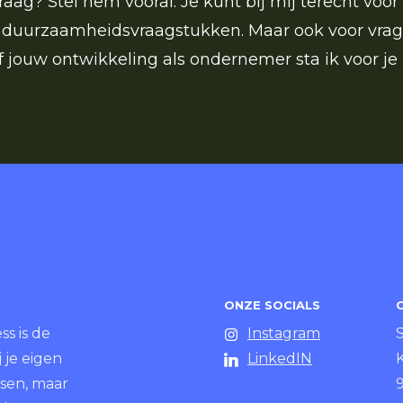
aag? Stel hem vooral. Je kunt bij mij terecht voor 
n duurzaamheidsvraagstukken. Maar ook voor vrag
 jouw ontwikkeling als ondernemer sta ik voor je 
ONZE SOCIALS
s is de
Instagram
 je eigen
LinkedIN
K
ssen, maar