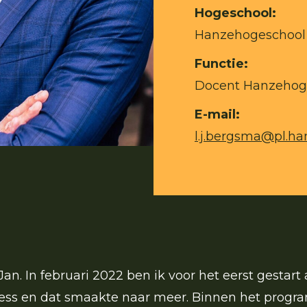
Hogeschool:
Hanzehogeschool
Functie:
Docent Hanzehoge
E-mail:
l.j.bergsma@pl.ha
Jan. In februari 2022 ben ik voor het eerst gestart 
ess en dat smaakte naar meer. Binnen het progra